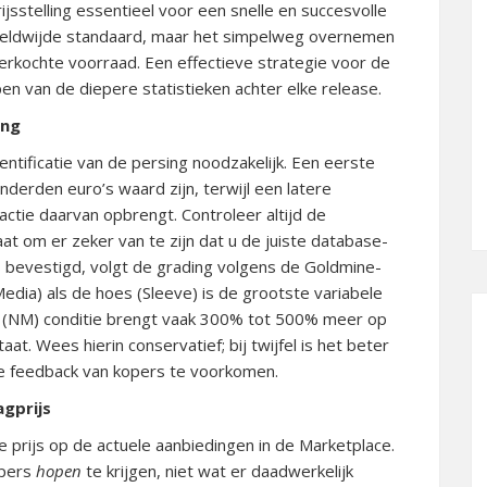
jsstelling essentieel voor een snelle en succesvolle
ereldwijde standaard, maar het simpelweg overnemen
verkochte voorraad. Een effectieve strategie voor de
pen van de diepere statistieken achter elke release.
ing
dentificatie van de persing noodzakelijk. Een eerste
nderden euro’s waard zijn, terwijl een latere
ractie daarvan opbrengt. Controleer altijd de
at om er zeker van te zijn dat u de juiste database-
s bevestigd, volgt de grading volgens de Goldmine-
Media) als de hoes (Sleeve) is de grootste variabele
(NM) conditie brengt vaak 300% tot 500% meer op
taat.
Wees hierin conservatief; bij twijfel is het beter
e feedback van kopers te voorkomen.
gprijs
 prijs op de actuele aanbiedingen in de Marketplace.
opers
hopen
te krijgen, niet wat er daadwerkelijk