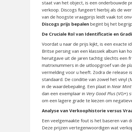
staat van het object, is een onderbouwde pri
verkoop.
Discogs fungeert hierbij als de w
van de hoogste vraagprijs leidt vaak tot on
Discogs prijs bepalen
begint bij het begrij
De Cruciale Rol van Identificatie en Grad
Voordat u naar de prijs kijkt, is een exacte i
Britse persing van een klassiek album kan ho
heruitgave uit de jaren tachtig slechts een f
matrixnummers in de uitloopgroef van de pla
vermelding voor u heeft.
Zodra de release i
standaard.
De conditie van zowel het vinyl (
in de waardebepaling.
Een plaat in
Near Mint
dan een exemplaar in
Very Good Plus
(VG+) s
om een lagere grade te kiezen om negatiev
Analyse van Verkoophistorie versus Vraa
Een veelgemaakte fout is het baseren van de
Deze prijzen vertegenwoordigen wat verk