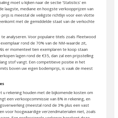
aling moet u kijken naar de sectie ‘Statistics’ en
 u de laagste, mediane en hoogste verkoopprijzen van
rijs is meestal de veiligste richtlijn voor een vlotte
ereenkomt met de gemiddelde staat van de verkochte
 te analyseren.
Voor populaire titels zoals Fleetwood
+ exemplaar rond de 70% van de NM-waarde zit,
ls er momenteel tien exemplaren te koop staan
erkopen lagen rond de €35, dan zal een prijsstelling
ang stof vangt. Een competitieve positie in het
, mits boven uw eigen bodemprijs, is vaak de meest
ies
 moet u rekening houden met de bijkomende kosten om
gt een verkoopcommissie van 8% in rekening, en
gsverwerking (meestal rond de 3% plus een vast
ten voor hoogwaardige verzendmaterialen niet, zoals
oezen. Een professionele verkoper berekent deze