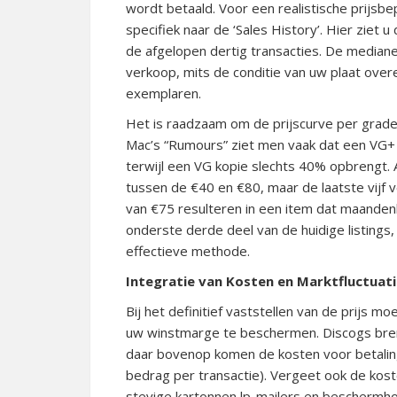
wordt betaald. Voor een realistische prijsbep
specifiek naar de ‘Sales History’. Hier ziet
de afgelopen dertig transacties.
De mediane p
verkoop, mits de conditie van uw plaat ov
exemplaren.
Het is raadzaam om de prijscurve per grade
Mac’s “Rumours” ziet men vaak dat een VG
terwijl een VG kopie slechts 40% opbrengt.
A
tussen de €40 en €80, maar de laatste vijf v
van €75 resulteren in een item dat maandenl
onderste derde deel van de huidige listings
effectieve methode.
Integratie van Kosten en Marktfluctuat
Bij het definitief vaststellen van de prijs
uw winstmarge te beschermen. Discogs bren
daar bovenop komen de kosten voor betalin
bedrag per transactie). Vergeet ook de kos
stevige kartonnen lp-mailers en beschermh